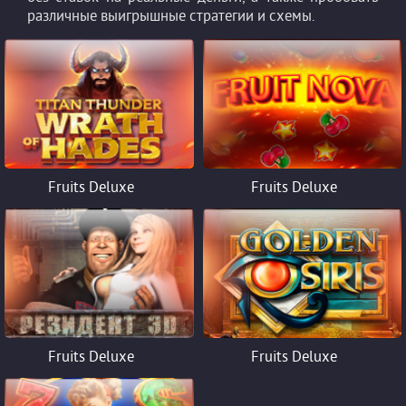
различные выигрышные стратегии и схемы.
Fruits Deluxe
Fruits Deluxe
Fruits Deluxe
Fruits Deluxe