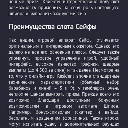
ценные призы. Клиенты интернет-казино получают
возможность примерить на себя роль настоящего
шпиона и выполнить важную миссию.
Преимущества слота Сейфы
Как видим, игровой аппарат Сейфы отличается
оригинальным и интересным сюжетом. Однако это
далеко не все его основные плюсы. Следует также
упомянуть простое управление игрой, удобный
интерфейс, высокое качество графики, щедрые
выплаты (до 4 500 за спин) и так далее. Несмотря на
то, что у онлайн-игры Resident вполне стандартные
технические характеристики (обычный набор
барабанов и линий – 5 и 9), у гемблеров очень
неплохие шансы выиграть призы. Прежде всего это
возможно благодаря доступным бонусным
возможностям в игровом автомате Шпион.
Например, бонус-символам (скаттер и вайлд),
бесплатным вращениям (фриспины). Также игроки
могут испытать удачу в дополнительных раундах