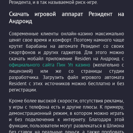
Резидента, и в так называемой риск-игре.
Скачать игровой аппарат Резидент на
Андроид
Современные клиенты онлайн-казино максимально
ценят свое время и комфорт. Поэтому намного чаще
крутят барабаны на автомате Резидент со своих
смартфонов и других гаджетов. Для этого можно
скачать мобайл приложение Residen на Андроид с
официального сайта Пин Уп казино
(желательно с
лицензией) или же со страницы студии
разработчика. Загрузить файл игрового автомата
Resident с этих источников можно бесплатно и без
регистрации.
Кроме более высокой скорости, отсутствия рекламы,
у игры с телефона есть и другие плюсы. К примеру,
демонстрационный режим, в котором можно играть
и без подключения к интернету. Благодаря этой
функции, пользователи могут развлекаться в Шпиона
без ставок на реальные деньги, а также пробовать